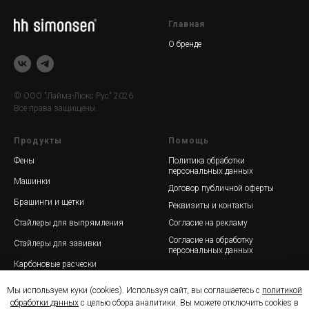
Главная
О бренде
© ООО "Лайма-Люкс Рус" 2026
Все права защищены.
Продукты
Помощь
Фены
Политика обработки
персональных данных
Машинки
Договор публичной оферты
Брашинги и щ
етки
Реквизиты и контакты
Стайлеры для выпрямления
Согласие на рекламу
Согласие на обработку
Стайлеры для завивки
персональных данных
Карбоновые расчески
Аксессуары
Мы используем куки (cookies). Используя сайт, вы соглашаетесь с
политикой
обработки данных
с целью сбора аналитики. Вы можете отключить cookies в